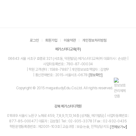
로그인
회원가입
이용약관
개인정보처리방침
메가스터디교육(주)
06643 서울 서초구 효령로 321 (서초동, 덕원빌딩) 메가스터디교육㈜ 대표이사 : 손성은 |
사업자등록번호 : 780-87-00034
| 학원 고객센터 : 1588-7887 | 개인정보보호책임자 : 김영무
| 통신판매번호 : 2015-서울서초-0678
[정보확인]
Copyright © 2015 megastudyEdu.Co.Ltd. All rights reserved.
강북 메가스터디학원
01689 서울시 노원구 노해로 459, 7,8,9,11,13,14층 (상계동, 메가빌딩) | 사업자등록번호 :
877-85-00047 | 대표자 : 김성철 | Tel : 02-935-3378 | Fax : 02-932-0435
학원운영등록증번호 : 제2001-103호 | 교습과정 : 보습·논술, 진학상담·지도
]
[전체보기