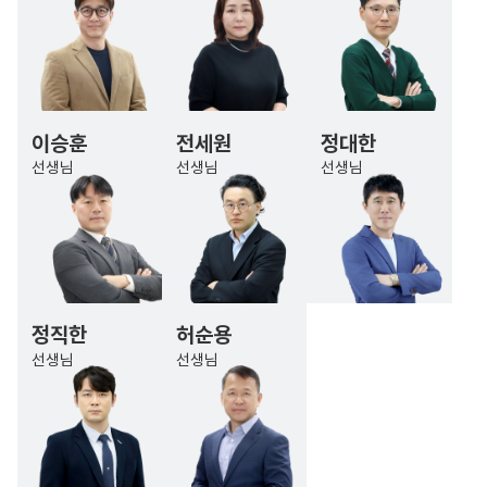
이승훈
전세원
정대한
선생님
선생님
선생님
정직한
허순용
선생님
선생님