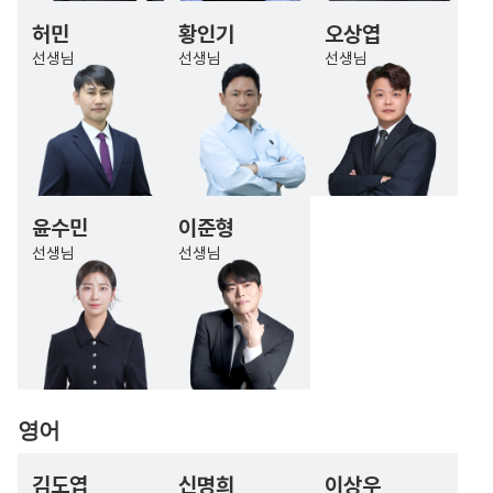
허민
황인기
오상엽
선생님
선생님
선생님
윤수민
이준형
선생님
선생님
영어
김도엽
신명희
이상우