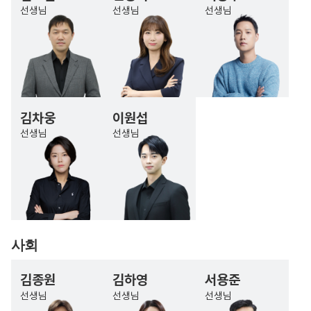
선생님
선생님
선생님
김차웅
이원섭
선생님
선생님
사회
김종원
김하영
서용준
선생님
선생님
선생님