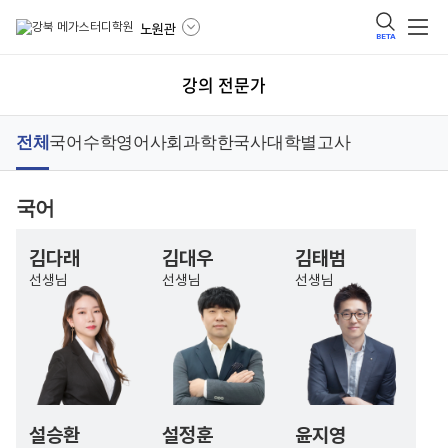
노원관
BETA
강의 전문가
전체
국어
수학
영어
사회
과학
한국사
대학별고사
국어
김다래
김대우
김태범
선생님
선생님
선생님
설승환
설정훈
윤지영